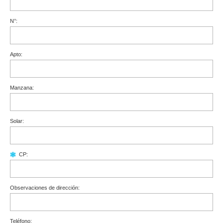
N°:
Apto:
Manzana:
Solar:
CP:
Observaciones de dirección:
Teléfono: