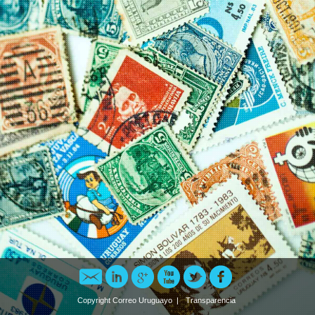
Recomendar
LinkedIn
Google Plus
YouTube
Twitter
Facebook
Copyright Correo Uruguayo |
Transparencia